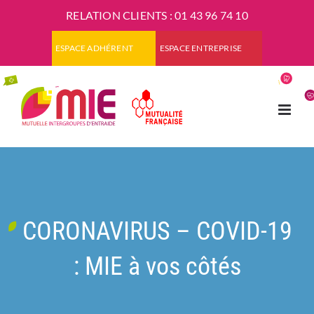
Passer
RELATION CLIENTS :
01 43 96 74 10
au
contenu
ESPACE ADHÉRENT
ESPACE ENTREPRISE
CORONAVIRUS – COVID-19
: MIE à vos côtés