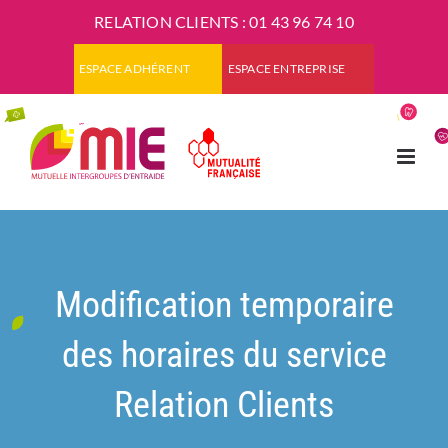
Passer
RELATION CLIENTS :
01 43 96 74 10
au
contenu
ESPACE ADHÉRENT
ESPACE ENTREPRISE
Modification temporaire
des horaires du service
Relation Clients