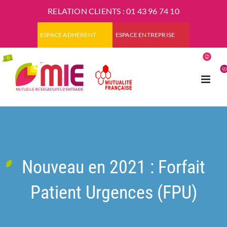
Passer
RELATION CLIENTS :
01 43 96 74 10
au
contenu
ESPACE ADHÉRENT
ESPACE ENTREPRISE
Nouveau en 2021 : Forfait
Patient Urgences (FPU)