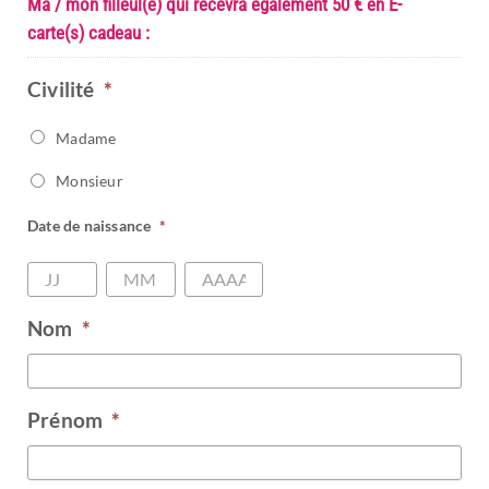
Ma / mon filleul(e) qui recevra également 50 € en E-
carte(s) cadeau :
Civilité
*
Madame
Monsieur
Date de naissance
*
Jour
Mois
Année
Nom
*
Prénom
*