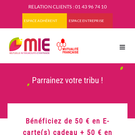
Passer
RELATION CLIENTS :
01 43 96 74 10
au
contenu
ESPACE ADHÉRENT
ESPACE ENTREPRISE
Parrainez votre tribu !
Bénéficiez de
50 €
en E-
carte(s) cadeau +
50 €
en